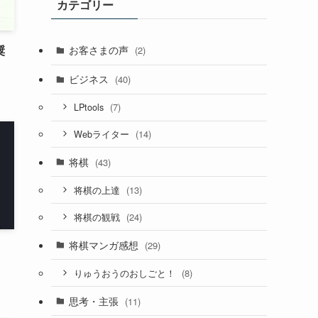
カテゴリー
奨
お客さまの声
(2)
ビジネス
(40)
(7)
LPtools
(14)
Webライター
将棋
(43)
(13)
将棋の上達
(24)
将棋の観戦
将棋マンガ感想
(29)
(8)
りゅうおうのおしごと！
思考・主張
(11)