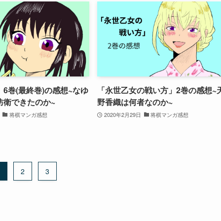
6巻(最終巻)の感想~なゆ
「永世乙女の戦い方」2巻の感想~
防衛できたのか~
野香織は何者なのか~
将棋マンガ感想
2020年2月29日
将棋マンガ感想
2
3