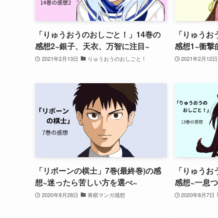
「りゅうおうのおしごと！」14巻の
「りゅうお
感想2~銀子、天衣、万智に注目~
感想1~衝撃
2021年2月13日
りゅうおうのおしごと！
2021年2月12日
「リボーンの棋士」7巻(最終巻)の感
「りゅうお
想~迷ったら苦しい方を選べ~
感想~一息つ
2020年8月28日
将棋マンガ感想
2020年8月7日