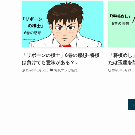
「リボーンの棋士」6巻の感想~将棋
「将棋めし」
は負けても意味がある？~
たは玉座を
2020年5月30日
将棋マンガ感想
2020年5月24日
1