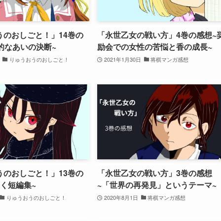
うのおしごと！」14巻の
「永世乙女の戦い方」4巻の感想~
的なあいの決断~
励会での女性の苦悩と香の成長~
りゅうおうのおしごと！
2021年1月30日
将棋マンガ感想
うのおしごと！」13巻の
「永世乙女の戦い方」3巻の感想
く短編集~
~「世界の再発見」というテーマ~
りゅうおうのおしごと！
2020年8月1日
将棋マンガ感想