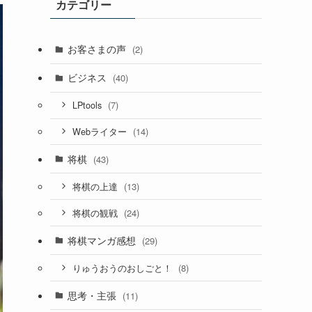
カテゴリー
お客さまの声
(2)
ビジネス
(40)
(7)
LPtools
(14)
Webライター
将棋
(43)
(13)
将棋の上達
(24)
将棋の観戦
将棋マンガ感想
(29)
(8)
りゅうおうのおしごと！
思考・主張
(11)