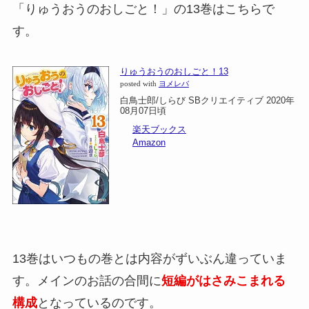
「りゅうおうのおしごと！」の13巻はこちらで
す。
りゅうおうのおしごと！13
posted with
ヨメレバ
白鳥士郎/しらび SBクリエイティブ 2020年
08月07日頃
楽天ブックス
Amazon
13巻はいつもの巻とは内容がずいぶん違っていま
す。メインのお話の合間に
短編がはさみこまれる
構成
となっているのです。