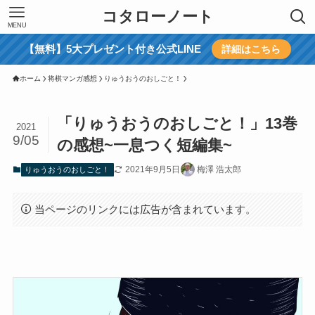
コタローノート
MENU
【無料】5大プレゼント付き公式LINE
詳細はこちら
ホーム
将棋マンガ感想
りゅうおうのおしごと！
「りゅうおうのおしごと！」13巻
2021
9/05
の感想~一息つく短編集~
2021年9月5日
梅澤 浩太郎
りゅうおうのおしごと！
当ページのリンクには広告が含まれています。