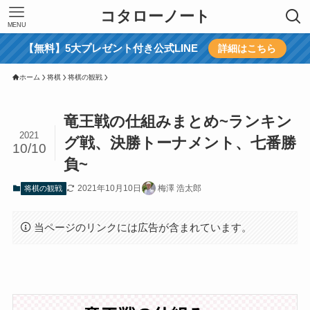
コタローノート
MENU
【無料】5大プレゼント付き公式LINE
詳細はこちら
ホーム
将棋
将棋の観戦
竜王戦の仕組みまとめ~ランキン
2021
グ戦、決勝トーナメント、七番勝
10/10
負~
2021年10月10日
梅澤 浩太郎
将棋の観戦
当ページのリンクには広告が含まれています。